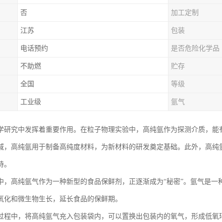
否
加工定制
江苏
包装
电话预约
是否危险化学品
不助燃
贮存
全国
等级
工业级
氩气
学研究中发挥着重要作用。在粒子物理实验中，高纯氩作为探测介质，能
域，高纯氩用于制备高纯度材料，为新材料的研发奠定基础。此外，高纯
持。
中，高纯氩气作为一种新型的食品保鲜剂，正逐渐成为“秘密”。氩气是一
氧化和微生物生长，延长食品的保鲜期。
过程中，将高纯氩气充入包装袋内，可以置换出包装内的氧气，形成低氧