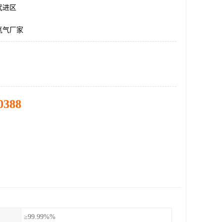
武进区
氦气厂家
0388
≥99.99%%