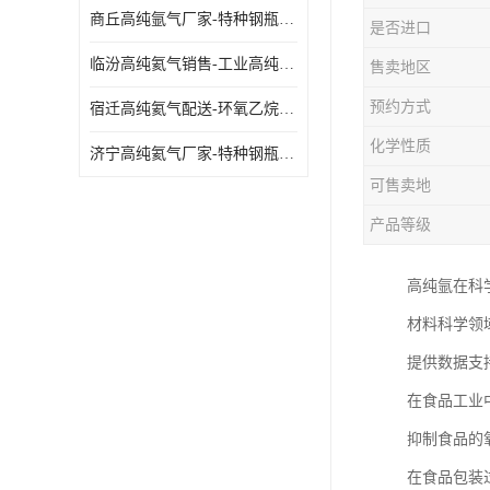
商丘高纯氩气厂家-特种钢瓶年检配件销售
是否进口
临汾高纯氦气销售-工业高纯氦气
售卖地区
预约方式
宿迁高纯氦气配送-环氧乙烷灭菌剂
化学性质
济宁高纯氦气厂家-特种钢瓶年检配件销售
可售卖地
产品等级
高纯氩在科
材料科学领
提供数据支
在食品工业
抑制食品的
在食品包装