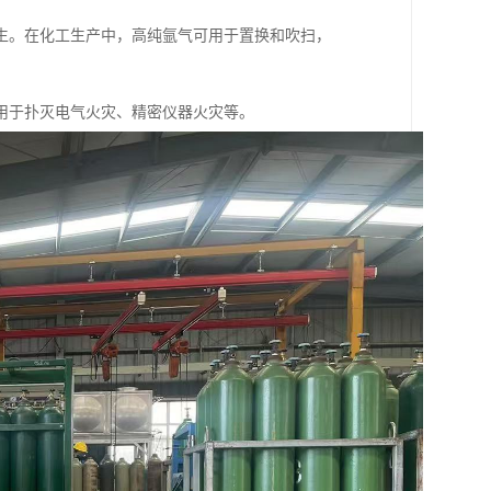
生。在化工生产中，高纯氩气可用于置换和吹扫，
用于扑灭电气火灾、精密仪器火灾等。