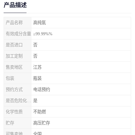
产品描述
产品名称
高纯氩
有效成分含量
≥99.99%%
是否进口
否
加工定制
否
售卖地区
江苏
包装
瓶装
预约方式
电话预约
是否危险化学品
是
化学性质
不助燃
贮存
高压贮存
可售卖地
全国