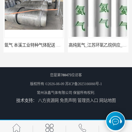
氩气 本溪工业特种气体配送 工业气体
高纯氮气_江苏环氧乙烷供应_泳鑫气体
您是第
780475
位访客
版权所有 ©2026-08-09
苏ICP备2025166066号-1
常州泳鑫气体有限公司
保留所有权利.
技术支持：
八方资源网
免责声明
管理员入口
网站地图
高纯氦气_盐城环氧乙烷配送_泳鑫气体
工业气体_无锡环氧乙烷供应_泳鑫气体