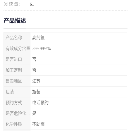
阅 读 量：
61
产品描述
产品名称
高纯氩
有效成分含量
≥99.99%%
是否进口
否
加工定制
否
售卖地区
江苏
包装
瓶装
预约方式
电话预约
是否危险化学品
是
化学性质
不助燃