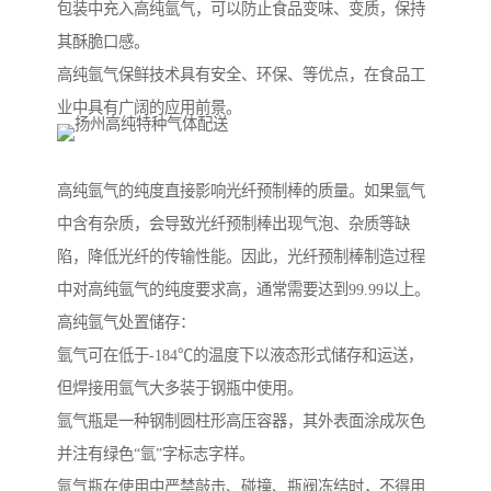
包装中充入高纯氩气，可以防止食品变味、变质，保持
其酥脆口感。
高纯氩气保鲜技术具有安全、环保、等优点，在食品工
业中具有广阔的应用前景。
高纯氩气的纯度直接影响光纤预制棒的质量。如果氩气
中含有杂质，会导致光纤预制棒出现气泡、杂质等缺
陷，降低光纤的传输性能。因此，光纤预制棒制造过程
中对高纯氩气的纯度要求高，通常需要达到99.99以上。
高纯氩气处置储存：
氩气可在低于-184℃的温度下以液态形式储存和运送，
但焊接用氩气大多装于钢瓶中使用。
氩气瓶是一种钢制圆柱形高压容器，其外表面涂成灰色
并注有绿色“氩”字标志字样。
氩气瓶在使用中严禁敲击、碰撞、瓶阀冻结时，不得用