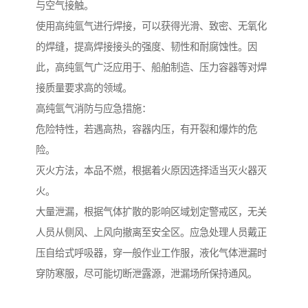
与空气接触。
使用高纯氩气进行焊接，可以获得光滑、致密、无氧化
的焊缝，提高焊接接头的强度、韧性和耐腐蚀性。因
此，高纯氩气广泛应用于、船舶制造、压力容器等对焊
接质量要求高的领域。
高纯氩气消防与应急措施：
危险特性，若遇高热，容器内压，有开裂和爆炸的危
险。
灭火方法，本品不燃，根据着火原因选择适当灭火器灭
火。
大量泄漏，根据气体扩散的影响区域划定警戒区，无关
人员从侧风、上风向撤离至安全区。应急处理人员戴正
压自给式呼吸器，穿一般作业工作服，液化气体泄漏时
穿防寒服，尽可能切断泄露源，泄漏场所保持通风。