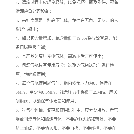
2、运输过程中应轻拿轻放，以免损坏气瓶及附件，配备
泄漏应急处理设备；
3、高纯度氩是一种高压气体，储存在无色、无味、的未
燃烧气瓶中；
4、如果其含量增加，氧含量低于19.5%将导致窒息，配
备自吸呼吸面罩；
5、本产品为高压充电气体，需减压后方可使用；
6、包装气瓶具有使用寿命：过期的气瓶送部门进行检
查，请继续使用；
7、每个气瓶使用尾气时，瓶内残余压力为0，保持在
5MPa，至少为0.5MPa，残余压力不得低于25MPa。应关
闭瓶阀，以确保气体质量和使用；
8、氩气在运输、储存和使用过程中，应分类堆放，严禁
堆放可燃气体和燃烧气体，不要靠近火焰和热源，不要
沾上油蜡，不要晒太阳，不要再扔，不要碰撞，不要在