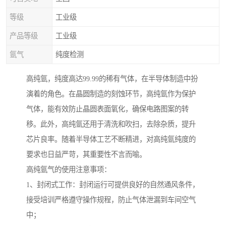
等级
工业级
产品等级
工业级
氩气
纯度检测
高纯氩，纯度高达99.99的稀有气体，在半导体制造中扮
演着的角色。在晶圆制造的刻蚀环节，高纯氩作为保护
气体，能有效防止晶圆表面氧化，确保电路图案的转
移。此外，高纯氩还用于清洗和吹扫，去除杂质，提升
芯片良率。随着半导体工艺不断精进，对高纯氩纯度的
要求也日益严苛，其重要性不言而喻。
高纯氩气的使用注意事项：
1、封闭式工作：封闭运行可提供良好的自然通风条件，
接受培训严格遵守操作规程，防止气体泄漏到车间空气
中；