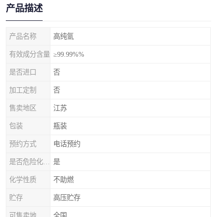
产品描述
产品名称
高纯氩
有效成分含量
≥99.99%%
是否进口
否
加工定制
否
售卖地区
江苏
包装
瓶装
预约方式
电话预约
是否危险化学品
是
化学性质
不助燃
贮存
高压贮存
可售卖地
全国