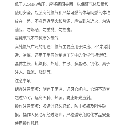
低于0.25MPa余压，应将瓶阀关闭，以保证气体质量和
使用安全。瓶装高纯氩气和严禁可燃气体与助燃气体堆
放在一起，不准靠近明火和热源，应做到勿近火、勿沾
油腊、勿爆晒、勿重抛、勿撞击。
高纯氩气不同纯度的氩气
高纯氩气广泛的用途：氩气主要应用于焊接、不锈钢制
造、冶炼，还用于半导体制造工艺中的化学气相淀积、
晶体生长、热氧化、外延、扩散、多晶硅、钨化、离子
注入、载流、烧结等。
注意事项：
储存注意事项：储存于阴凉、通风仓间内。仓温不适宜
超过30℃。远离火种、热源。防止阳光直射。
操作注意事项：搬运时轻装轻卸，防止钢瓶及附件破
损。操作人员必须经过培训，严格遵守危险化学品安全
使用操作规程。