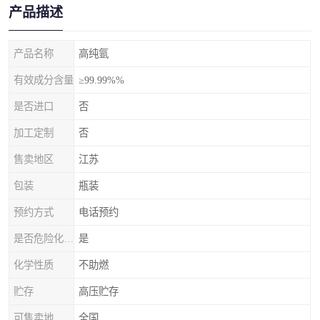
产品描述
产品名称
高纯氩
有效成分含量
≥99.99%%
是否进口
否
加工定制
否
售卖地区
江苏
包装
瓶装
预约方式
电话预约
是否危险化学品
是
化学性质
不助燃
贮存
高压贮存
可售卖地
全国