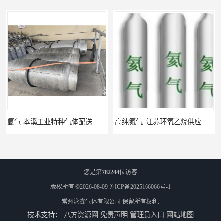
氩气 本溪工业特种气体配送 工业气体
高纯氮气_江苏环氧乙烷供应_泳鑫气体
您是第
782244
位访客
版权所有 ©2026-08-09
苏ICP备2025166066号-1
常州泳鑫气体有限公司
保留所有权利.
技术支持：
八方资源网
免责声明
管理员入口
网站地图