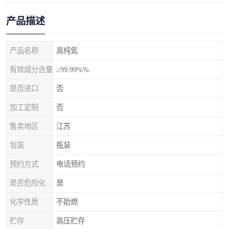
产品描述
产品名称
高纯氩
有效成分含量
≥99.99%%
是否进口
否
加工定制
否
售卖地区
江苏
包装
瓶装
预约方式
电话预约
是否危险化学品
是
化学性质
不助燃
贮存
高压贮存