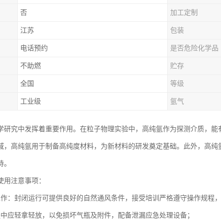
否
加工定制
江苏
包装
电话预约
是否危险化学品
不助燃
贮存
全国
等级
工业级
氩气
学研究中发挥着重要作用。在粒子物理实验中，高纯氩作为探测介质，能
域，高纯氩用于制备高纯度材料，为新材料的研发奠定基础。此外，高纯
持。
使用注意事项：
工作：封闭运行可提供良好的自然通风条件，接受培训严格遵守操作规程
程中应轻拿轻放，以免损坏气瓶及附件，配备泄漏应急处理设备；