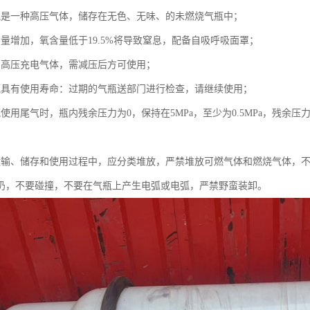
氩是一种高压气体，储存在无色、无味、的未燃烧气瓶中；
含量增加，氧含量低于19.5%将导致窒息，配备自吸呼吸面罩；
为高压充电气体，需减压后方可使用；
瓶具有使用寿命：过期的气瓶送部门进行检查，请继续使用；
使用尾气时，瓶内残余压力为0，保持在5MPa，至少为0.5MPa，残余压
运输、储存和使用过程中，应分类堆放，严禁堆放可燃气体和燃烧气体，
扔，不要碰撞，不要在气瓶上产生电弧或电弧，严禁野蛮装卸。