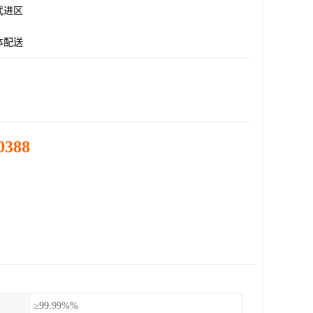
武进区
体配送
0388
≥99.99%%