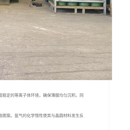
成稳定的等离子体环境，确保薄膜均匀沉积。同
路图案。氩气的化学惰性使其与晶圆材料发生反