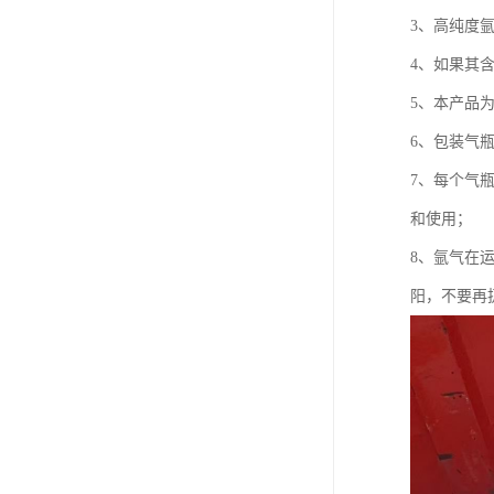
3、高纯度
4、如果其
5、本产品
6、包装气
7、每个气瓶
和使用；
8、氩气在
阳，不要再