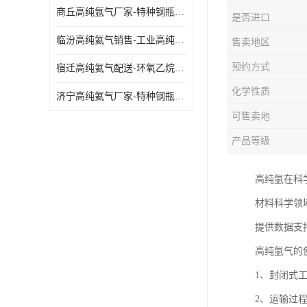
商丘高纯氩气厂家-特种钢瓶年检配件销售
是否进口
临汾高纯氦气销售-工业高纯氦气
售卖地区
预约方式
宿迁高纯氦气配送-环氧乙烷灭菌剂
化学性质
济宁高纯氦气厂家-特种钢瓶年检配件销售
可售卖地
产品等级
高纯氩在科
材料科学领
提供数据支
高纯氩气的
1、封闭式
2、运输过