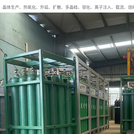
、晶体生产、热氧化、外延、扩散、多晶硅、邬化、离子注入、载流、烧