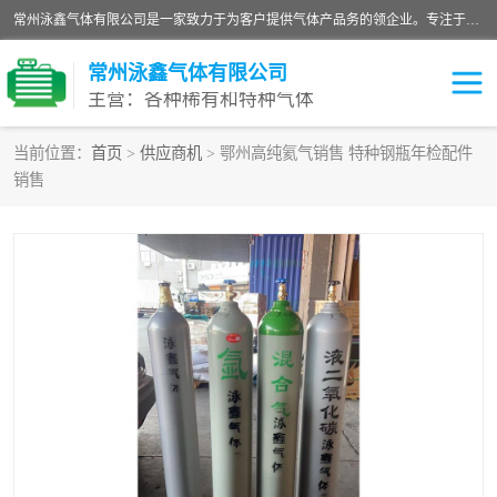
常州泳鑫气体有限公司是一家致力于为客户提供气体产品务的领企业。专注于环氧乙烷剂、环氧乙烷、高纯气体以及稀有和特种气体的研发、生产、销售和配送，产品广泛应用于医疗、电子、科研、化工、食品等多个领域。主要产品有：环氧乙烷灭菌剂，环氧乙烷，高纯氩，氮，氪，氙，氖，氘，笑，氦，氢，氧等各种稀有和特种气体。
常州泳鑫气体有限公司
主营：各种稀有和特种气体
当前位置：
首页
>
供应商机
> 鄂州高纯氦气销售 特种钢瓶年检配件
销售
高纯氦气
特种气体
环氧乙烷灭菌剂
高纯氩气
高纯氮气