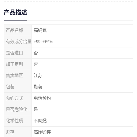
产品描述
产品名称
高纯氩
有效成分含量
≥99.99%%
是否进口
否
加工定制
否
售卖地区
江苏
包装
瓶装
预约方式
电话预约
是否危险化学品
是
化学性质
不助燃
贮存
高压贮存