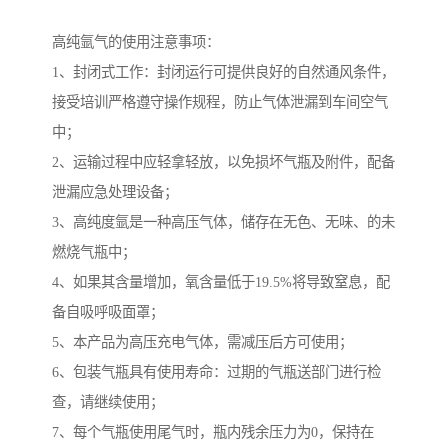
高纯氩气的使用注意事项：
1、封闭式工作：封闭运行可提供良好的自然通风条件，
接受培训严格遵守操作规程，防止气体泄漏到车间空气
中；
2、运输过程中应轻拿轻放，以免损坏气瓶及附件，配备
泄漏应急处理设备；
3、高纯度氩是一种高压气体，储存在无色、无味、的未
燃烧气瓶中；
4、如果其含量增加，氧含量低于19.5%将导致窒息，配
备自吸呼吸面罩；
5、本产品为高压充电气体，需减压后方可使用；
6、包装气瓶具有使用寿命：过期的气瓶送部门进行检
查，请继续使用；
7、每个气瓶使用尾气时，瓶内残余压力为0，保持在