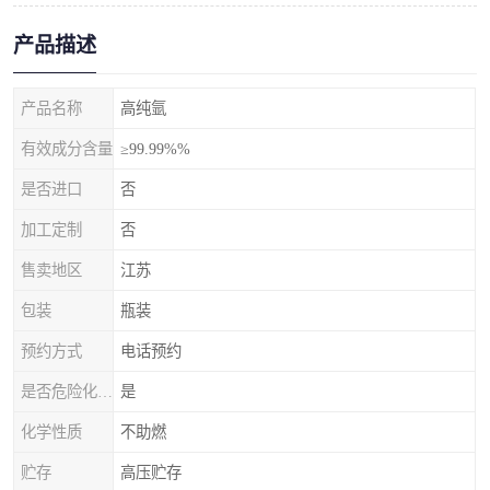
产品描述
产品名称
高纯氩
有效成分含量
≥99.99%%
是否进口
否
加工定制
否
售卖地区
江苏
包装
瓶装
预约方式
电话预约
是否危险化学品
是
化学性质
不助燃
贮存
高压贮存