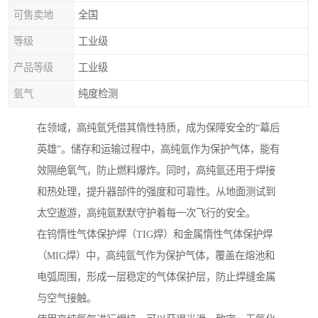
可售卖地
全国
等级
工业级
产品等级
工业级
氩气
纯度检测
在领域，高纯氩凭借其惰性特质，成为保障安全的“幕后
英雄”。储存和运输过程中，高纯氩作为保护气体，能有
效隔绝氧气，防止燃料爆炸。同时，高纯氩还用于焊接
和热处理，提升器部件的强度和可靠性。从地面测试到
太空遨游，高纯氩默默守护着每一次飞行的安全。
在钨惰性气体保护焊（TIG焊）和金属惰性气体保护焊
（MIG焊）中，高纯氩气作为保护气体，覆盖在熔池和
电弧周围，形成一层稳定的气体保护层，防止焊缝金属
与空气接触。