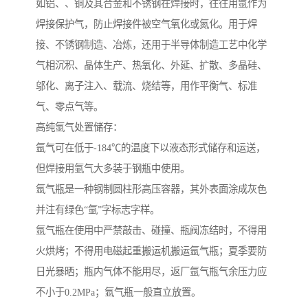
如铝、、铜及其合金和不锈钢在焊接时，往往用氩作为
焊接保护气，防止焊接件被空气氧化或氮化。用于焊
接、不锈钢制造、冶炼，还用于半导体制造工艺中化学
气相沉积、晶体生产、热氧化、外延、扩散、多晶硅、
邬化、离子注入、载流、烧结等，用作平衡气、标准
气、零点气等。
高纯氩气处置储存：
氩气可在低于-184℃的温度下以液态形式储存和运送，
但焊接用氩气大多装于钢瓶中使用。
氩气瓶是一种钢制圆柱形高压容器，其外表面涂成灰色
并注有绿色“氩”字标志字样。
氩气瓶在使用中严禁敲击、碰撞、瓶阀冻结时，不得用
火烘烤；不得用电磁起重搬运机搬运氩气瓶；夏季要防
日光暴晒；瓶内气体不能用尽，返厂氩气瓶气余压力应
不小于0.2MPa；氩气瓶一般直立放置。