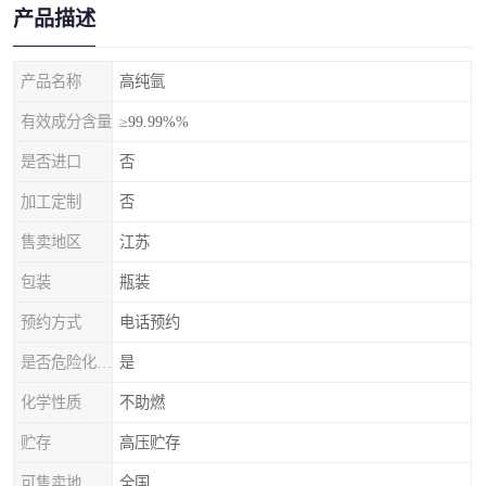
产品描述
产品名称
高纯氩
有效成分含量
≥99.99%%
是否进口
否
加工定制
否
售卖地区
江苏
包装
瓶装
预约方式
电话预约
是否危险化学品
是
化学性质
不助燃
贮存
高压贮存
可售卖地
全国