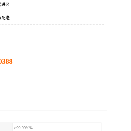
武进区
气配送
0388
≥99.99%%