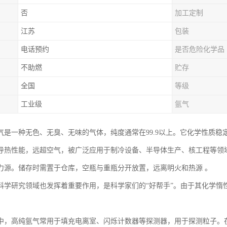
否
加工定制
江苏
包装
电话预约
是否危险化学品
不助燃
贮存
全国
等级
工业级
氩气
气是一种无色、无臭、无味的气体，纯度通常在99.9以上。它化学性质
导热性能，远超空气，被广泛应用于制冷设备、半导体生产、核工程等领
力源。储存时需置于仓库，空瓶与重瓶分开放置，远离明火和热源 。
科学研究领域也发挥着重要作用，是科学家们的“好帮手”。由于其化学惰
中，高纯氩气常用于填充电离室、闪烁计数器等探测器，用于探测粒子。