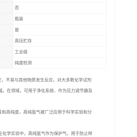
否
瓶装
是
高压贮存
工业级
纯度检测
稳定，不易与其他物质发生反应，对大多数化学试剂
域。在领域，可用于净化系统、作为压力调节器及
性和高纯度，高纯氩气被广泛应用于科学实验和分
在化学实验中，高纯氩气作为保护气，用于防止样