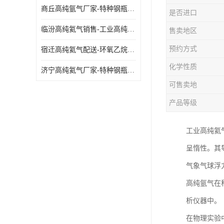
商丘高纯氩气厂家-特种钢瓶年检配件销售
是否进口
临汾高纯氦气销售-工业高纯氦气
售卖地区
预约方式
宿迁高纯氦气配送-环氧乙烷灭菌剂
化学性质
济宁高纯氦气厂家-特种钢瓶年检配件销售
可售卖地
产品等级
工业高纯氦
呈惰性。其
气象气球浮
高纯氩气在
析仪器中。
在物理实验