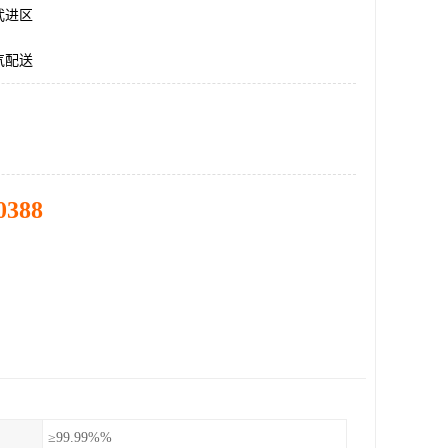
武进区
气配送
0388
≥99.99%%