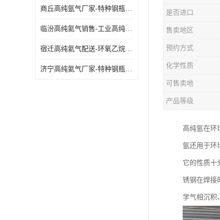
商丘高纯氩气厂家-特种钢瓶年检配件销售
是否进口
临汾高纯氦气销售-工业高纯氦气
售卖地区
预约方式
宿迁高纯氦气配送-环氧乙烷灭菌剂
化学性质
济宁高纯氦气厂家-特种钢瓶年检配件销售
可售卖地
产品等级
高纯氩在环
氩还用于环
它的性质十
锈钢在焊接
学气相沉积