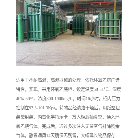
适用于不耐高温、高湿器械的处理，依托环氧乙烷广谱
特性，实现。采用环氧乙烷柜，设定温度50-51℃、湿度
40%-50%、浓度800-1000mg/L，时间16小时，柜内压力
控制在93.3-101.3Kpa。待物品经清洁干燥后，用纸塑包
装袋封装，内置化学指示卡，放入柜后抽真空、通入环
氧乙烷气体。完成后，通过多次注入无菌空气排除残余
气体，静置通风14天确保无残留，大幅延长物品保存