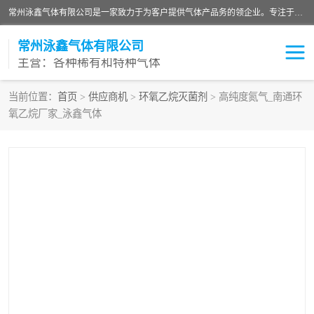
常州泳鑫气体有限公司是一家致力于为客户提供气体产品务的领企业。专注于环氧乙烷剂、环氧乙烷、高纯气体以及稀有和特种气体的研发、生产、销售和配送，产品广泛应用于医疗、电子、科研、化工、食品等多个领域。主要产品有：环氧乙烷灭菌剂，环氧乙烷，高纯氩，氮，氪，氙，氖，氘，笑，氦，氢，氧等各种稀有和特种气体。
常州泳鑫气体有限公司
主营：各种稀有和特种气体
当前位置：
首页
>
供应商机
>
环氧乙烷灭菌剂
> 高纯度氮气_南通环
氧乙烷厂家_泳鑫气体