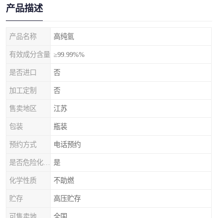
产品描述
产品名称
高纯氩
有效成分含量
≥99.99%%
是否进口
否
加工定制
否
售卖地区
江苏
包装
瓶装
预约方式
电话预约
是否危险化学品
是
化学性质
不助燃
贮存
高压贮存
可售卖地
全国