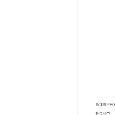
高纯氩气在
析仪器中。