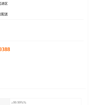
武进区
气配送
0388
≥99.99%%