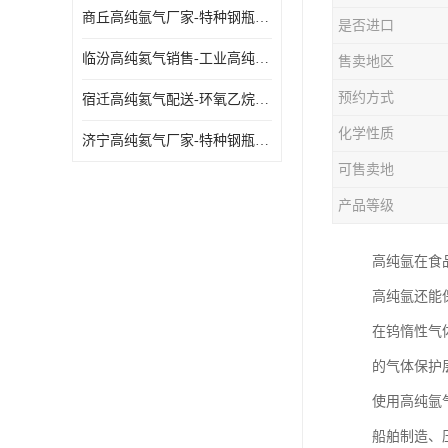
商丘高纯氩气厂家-特种钢瓶年检配件销售
是否进口
临汾高纯氦气销售-工业高纯氦气
售卖地区
预约方式
宿迁高纯氦气配送-环氧乙烷灭菌剂
化学性质
济宁高纯氦气厂家-特种钢瓶年检配件销售
可售卖地
产品等级
高纯氩在食
高纯氩还能
在钨惰性气
的气体保护
使用高纯氩
船舶制造、