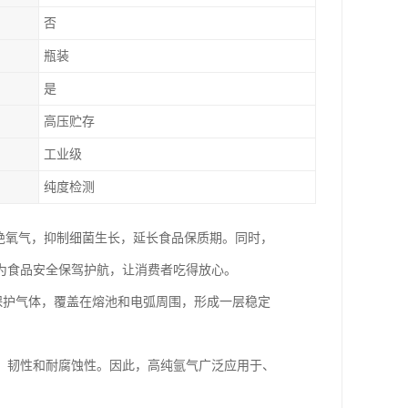
否
瓶装
是
高压贮存
工业级
纯度检测
绝氧气，抑制细菌生长，延长食品保质期。同时，
为食品安全保驾护航，让消费者吃得放心。
为保护气体，覆盖在熔池和电弧周围，形成一层稳定
、韧性和耐腐蚀性。因此，高纯氩气广泛应用于、