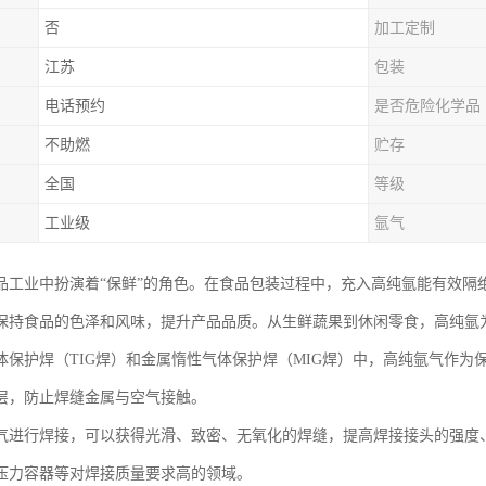
否
加工定制
江苏
包装
电话预约
是否危险化学品
不助燃
贮存
全国
等级
工业级
氩气
品工业中扮演着“保鲜”的角色。在食品包装过程中，充入高纯氩能有效隔
保持食品的色泽和风味，提升产品品质。从生鲜蔬果到休闲零食，高纯氩
体保护焊（TIG焊）和金属惰性气体保护焊（MIG焊）中，高纯氩气作
层，防止焊缝金属与空气接触。
气进行焊接，可以获得光滑、致密、无氧化的焊缝，提高焊接接头的强度
压力容器等对焊接质量要求高的领域。