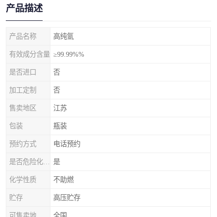
产品描述
产品名称
高纯氩
有效成分含量
≥99.99%%
是否进口
否
加工定制
否
售卖地区
江苏
包装
瓶装
预约方式
电话预约
是否危险化学品
是
化学性质
不助燃
贮存
高压贮存
可售卖地
全国