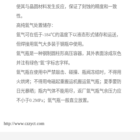
使其与晶圆材料发生反应，保证了刻蚀的精度和一致
性。
高纯氩气处置储存：
氩气可在低于-184℃的温度下以液态形式储存和运送，
但焊接用氩气大多装于钢瓶中使用。
氩气瓶是一种钢制圆柱形高压容器，其外表面涂成灰色
并注有绿色“氩”字标志字样。
氩气瓶在使用中严禁敲击、碰撞、瓶阀冻结时，不得用
火烘烤；不得用电磁起重搬运机搬运氩气瓶；夏季要防
日光暴晒；瓶内气体不能用尽，返厂氩气瓶气余压力应
不小于0.2MPa；氩气瓶一般直立放置。
http://www.czzyct.com