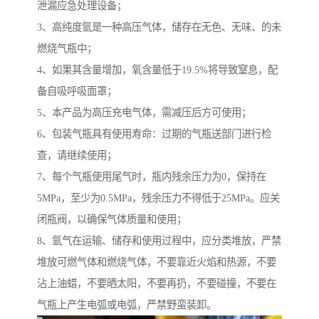
泄漏应急处理设备；
3、高纯度氩是一种高压气体，储存在无色、无味、的未
燃烧气瓶中；
4、如果其含量增加，氧含量低于19.5%将导致窒息，配
备自吸呼吸面罩；
5、本产品为高压充电气体，需减压后方可使用；
6、包装气瓶具有使用寿命：过期的气瓶送部门进行检
查，请继续使用；
7、每个气瓶使用尾气时，瓶内残余压力为0，保持在
5MPa，至少为0.5MPa，残余压力不得低于25MPa。应关
闭瓶阀，以确保气体质量和使用；
8、氩气在运输、储存和使用过程中，应分类堆放，严禁
堆放可燃气体和燃烧气体，不要靠近火焰和热源，不要
沾上油蜡，不要晒太阳，不要再扔，不要碰撞，不要在
气瓶上产生电弧或电弧，严禁野蛮装卸。