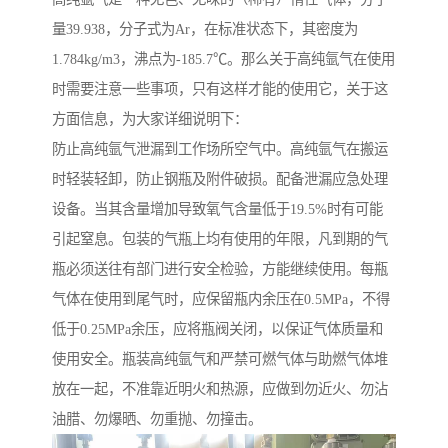
量39.938，分子式为Ar，在标准状态下，其密度为
1.784kg/m3，沸点为-185.7℃。那么关于高纯氩气在使用
时需要注意一些事项，只有这样才能的使用它，关于这
方面信息，为大家详细说明下：
防止高纯氩气泄漏到工作场所空气中。高纯氩气在搬运
时轻装轻卸，防止钢瓶及附件破损。配备泄漏应急处理
设备。当其含量增加导致氧气含量低于19.5%时有可能
引起窒息。包装的气瓶上均有使用的年限，凡到期的气
瓶必须送往有部门进行安全检验，方能继续使用。每瓶
气体在使用到尾气时，应保留瓶内余压在0.5MPa，不得
低于0.25MPa余压，应将瓶阀关闭，以保证气体质量和
使用安全。瓶装高纯氩气和严禁可燃气体与助燃气体堆
放在一起，不准靠近明火和热源，应做到勿近火、勿沾
油腊、勿爆晒、勿重抛、勿撞击。