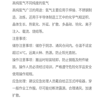
高纯氩气不同纯度的氩气
高纯氩气广泛的用途：氩气主要应用于焊接、不锈钢制
造、冶炼，还用于半导体制造工艺中的化学气相淀积、
晶体生长、热氧化、外延、扩散、多晶硅、钨化、离子
注入、载流、烧结等。
注意事项：
储存注意事项：储存于阴凉、通风仓间内。仓温不适宜
超过30℃。远离火种、热源。防止阳光直射。
操作注意事项：搬运时轻装轻卸，防止钢瓶及附件破
损。操作人员必须经过培训，严格遵守危险化学品安全
使用操作规程。
应急处理：建议应急处理人员戴自给正压式呼吸器，穿
一般作业工作服。尽可能切断泄露源。合理通风，加速
扩散。