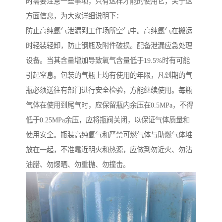
时需要注意一些事项，只有这样才能的使用它，关于这
方面信息，为大家详细说明下：
防止高纯氩气泄漏到工作场所空气中。高纯氩气在搬运
时轻装轻卸，防止钢瓶及附件破损。配备泄漏应急处理
设备。当其含量增加导致氧气含量低于19.5%时有可能
引起窒息。包装的气瓶上均有使用的年限，凡到期的气
瓶必须送往有部门进行安全检验，方能继续使用。每瓶
气体在使用到尾气时，应保留瓶内余压在0.5MPa，不得
低于0.25MPa余压，应将瓶阀关闭，以保证气体质量和
使用安全。瓶装高纯氩气和严禁可燃气体与助燃气体堆
放在一起，不准靠近明火和热源，应做到勿近火、勿沾
油腊、勿爆晒、勿重抛、勿撞击。