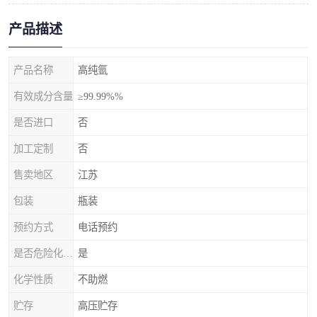
产品描述
产品名称
高纯氩
有效成分含量
≥99.99%%
是否进口
否
加工定制
否
售卖地区
江苏
包装
瓶装
预约方式
电话预约
是否危险化学品
是
化学性质
不助燃
贮存
高压贮存