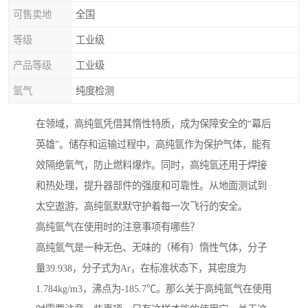
可售卖地
全国
等级
工业级
产品等级
工业级
氩气
纯度检测
在领域，高纯氩凭借其惰性特质，成为保障安全的“幕后
英雄”。储存和运输过程中，高纯氩作为保护气体，能有
效隔绝氧气，防止燃料爆炸。同时，高纯氩还用于焊接
和热处理，提升器部件的强度和可靠性。从地面测试到
太空遨游，高纯氩默默守护着每一次飞行的安全。
高纯氩气在使用时的注意事项有哪些？
高纯氩气是一种无色、无味的（稀有）惰性气体，分子
量39.938，分子式为Ar，在标准状态下，其密度为
1.784kg/m3，沸点为-185.7℃。那么关于高纯氩气在使用