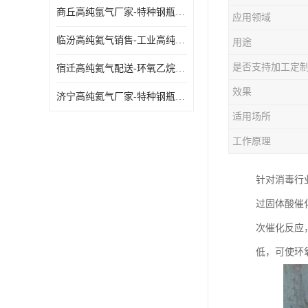
商丘高纯氩气厂家-特种钢瓶年检配件销售
应用领域
临汾高纯氦气销售-工业高纯氦气
用途
是否支持加工定
宿迁高纯氦气配送-环氧乙烷灭菌剂
效果
济宁高纯氦气厂家-特种钢瓶年检配件销售
适用场所
工作原理
针对消毒行
过固体酸催
次催化反应
低，可使环