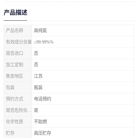
产品描述
产品名称
高纯氩
有效成分含量
≥99.99%%
是否进口
否
加工定制
否
售卖地区
江苏
包装
瓶装
预约方式
电话预约
是否危险化学品
是
化学性质
不助燃
贮存
高压贮存