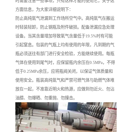
时需要注意一些事项，只有这样才能的使用它，关于这
方面信息，为大家详细说明下：
防止高纯氩气泄漏到工作场所空气中。高纯氩气在搬运
时轻装轻卸，防止钢瓶及附件破损。配备泄漏应急处理
设备。当其含量增加导致氧气含量低于19.5%时有可能
引起窒息。包装的气瓶上均有使用的年限，凡到期的气
瓶必须送往有部门进行安全检验，方能继续使用。每瓶
气体在使用到尾气时，应保留瓶内余压在0.5MPa，不得
低于0.25MPa余压，应将瓶阀关闭，以保证气体质量和
使用安全。瓶装高纯氩气和严禁可燃气体与助燃气体堆
放在一起，不准靠近明火和热源，应做到勿近火、勿沾
油腊、勿爆晒、勿重抛、勿撞击。