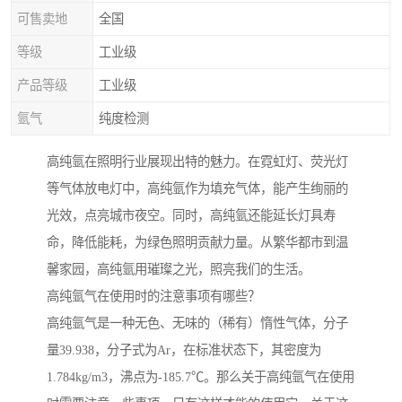
可售卖地
全国
等级
工业级
产品等级
工业级
氩气
纯度检测
高纯氩在照明行业展现出特的魅力。在霓虹灯、荧光灯
等气体放电灯中，高纯氩作为填充气体，能产生绚丽的
光效，点亮城市夜空。同时，高纯氩还能延长灯具寿
命，降低能耗，为绿色照明贡献力量。从繁华都市到温
馨家园，高纯氩用璀璨之光，照亮我们的生活。
高纯氩气在使用时的注意事项有哪些？
高纯氩气是一种无色、无味的（稀有）惰性气体，分子
量39.938，分子式为Ar，在标准状态下，其密度为
1.784kg/m3，沸点为-185.7℃。那么关于高纯氩气在使用