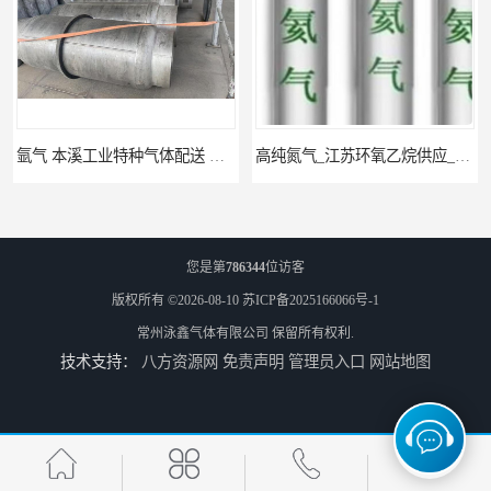
氩气 本溪工业特种气体配送 工业气体
高纯氮气_江苏环氧乙烷供应_泳鑫气体
您是第
786344
位访客
版权所有 ©2026-08-10
苏ICP备2025166066号-1
常州泳鑫气体有限公司
保留所有权利.
技术支持：
八方资源网
免责声明
管理员入口
网站地图
高纯氦气_盐城环氧乙烷配送_泳鑫气体
工业气体_无锡环氧乙烷供应_泳鑫气体