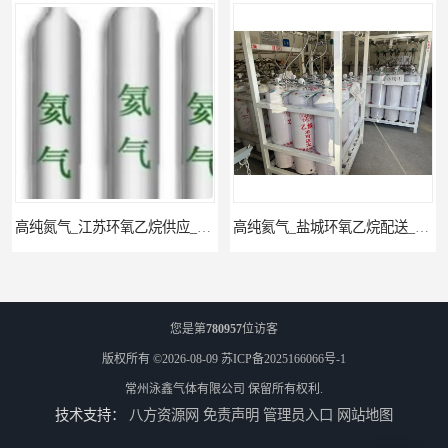
高纯氮气_江苏环氧乙烷供应_泳鑫气体
高纯氦气_盐城环氧乙烷配送_泳鑫气体
您是第
780957
位访客
版权所有 ©2026-08-09
苏ICP备2025166066号-1
常州泳鑫气体有限公司
保留所有权利.
技术支持：
八方资源网
免责声明
管理员入口
网站地图