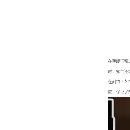
在薄膜沉积
时，氩气还
在刻蚀工艺
应，保证了