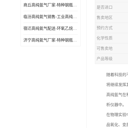
商丘高纯氩气厂家-特种钢瓶年检配件销售
是否进口
临汾高纯氦气销售-工业高纯氦气
售卖地区
预约方式
宿迁高纯氦气配送-环氧乙烷灭菌剂
化学性质
济宁高纯氦气厂家-特种钢瓶年检配件销售
可售卖地
产品等级
随着科技的
将继续发挥
高纯氩气在
析仪器中。
在物理实验
品氧化、变