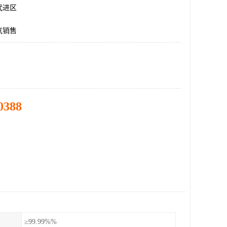
武进区
气销售
0388
≥99.99%%