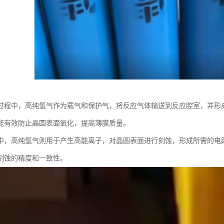
过程中，高纯氩气作为载气和保护气，将反应气体输送到反应腔室，并形
能有效防止晶圆表面氧化，提高薄膜质量。
中，高纯氩气则用于产生高能离子，对晶圆表面进行刻蚀，形成所需的电
刻蚀的精度和一致性。