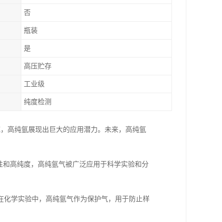
否
瓶装
是
高压贮存
工业级
纯度检测
域，高纯氩展现出巨大的应用潜力。未来，高纯氩
性和高纯度，高纯氩气被广泛应用于科学实验和分
在化学实验中，高纯氩气作为保护气，用于防止样