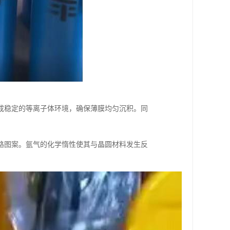
成稳定的等离子体环境，确保薄膜均匀沉积。同
路图案。氩气的化学惰性使其与晶圆材料发生反