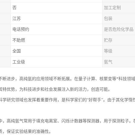
否
加工定制
江苏
包装
电话预约
是否危险化学品
不助燃
贮存
全国
等级
工业级
氩气
不断进步，高纯氩的应用领域不断拓展。在量子计算、核聚变等*科技领
其特优势，为科技进步和社会发展注入新的活力，创造可能。
科学研究领域也发挥着重要作用，是科学家们的“好帮手”。由于其化学惰
中，高纯氩气常用于填充电离室、闪烁计数器等探测器，用于探测粒子。
质，保证实验结果的准确性。