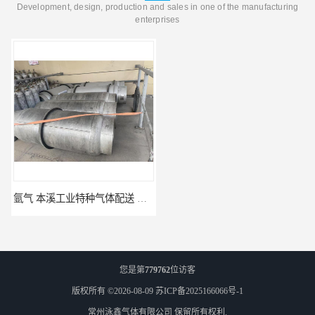
Development, design, production and sales in one of the manufacturing
enterprises
氩气 本溪工业特种气体配送 工业气体
高纯氮气_江苏环氧乙烷供应_泳鑫气体
您是第
779762
位访客
版权所有 ©2026-08-09
苏ICP备2025166066号-1
常州泳鑫气体有限公司
保留所有权利.