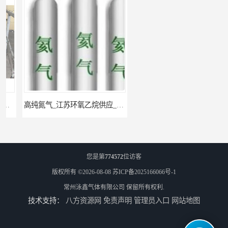
高纯氮气_江苏环氧乙烷供应_泳鑫气体
高纯氦气_盐城环氧乙烷配送_泳鑫气体
您是第
774572
位访客
版权所有 ©2026-08-08
苏ICP备2025166066号-1
常州泳鑫气体有限公司
保留所有权利.
技术支持：
八方资源网
免责声明
管理员入口
网站地图