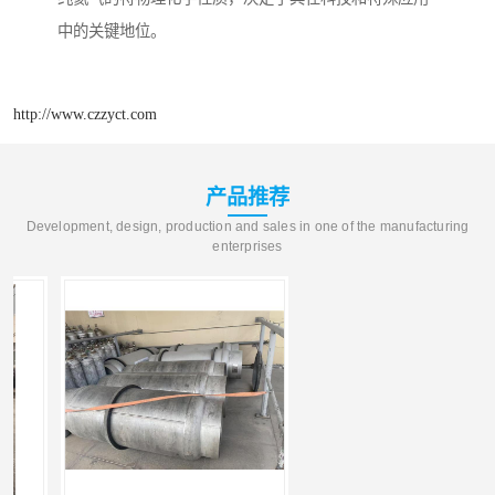
中的关键地位。​
http://www.czzyct.com
产品推荐
Development, design, production and sales in one of the manufacturing
enterprises