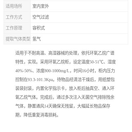
适用场所
室内室外
工作方式
空气过滤
工作原理
容积式
提取气体类型
氢气
适用于不耐高温、高湿器械的处理，依托环氧乙烷广谱
特性，实现。采用环氧乙烷柜，设定温度50-51℃、湿度
40%-50%、浓度800-1000mg/L，时间16小时，柜内压力
控制在93.3-101.3Kpa。待物品经清洁干燥后，用纸塑包
装袋封装，内置化学指示卡，放入柜后抽真空、通入环
氧乙烷气体。完成后，通过多次注入无菌空气排除残余
气体，静置通风14天确保无残留，大幅延长物品保存
期，降低重复消毒损耗。