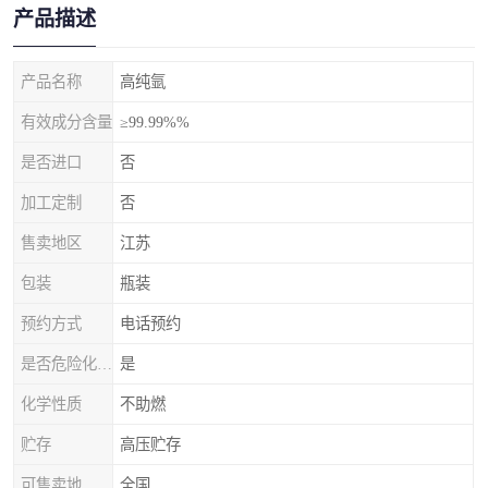
产品描述
产品名称
高纯氩
有效成分含量
≥99.99%%
是否进口
否
加工定制
否
售卖地区
江苏
包装
瓶装
预约方式
电话预约
是否危险化学品
是
化学性质
不助燃
贮存
高压贮存
可售卖地
全国