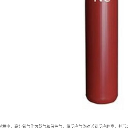
过程中，高纯氩气作为载气和保护气，将反应气体输送到反应腔室，并形