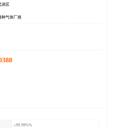
武进区
特种气体厂商
0388
≥99.99%%