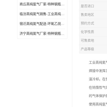
商丘高纯氩气厂家-特种钢瓶年检配件销售
是否进口
临汾高纯氦气销售-工业高纯氦气
售卖地区
预约方式
宿迁高纯氦气配送-环氧乙烷灭菌剂
化学性质
济宁高纯氦气厂家-特种钢瓶年检配件销售
可售卖地
产品等级
工业高纯氦
焊接中发挥
温冷却。在
在钨惰性气
的气体保护
使用高纯氩