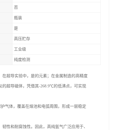
否
瓶装
是
高压贮存
工业级
纯度检测
；在超导实验中，是的元素；在金属制造的高精度
超导磁体，凭借其-268.9℃的低沸点，可实现
为保护气体，覆盖在熔池和电弧周围，形成一层稳定
、韧性和耐腐蚀性。因此，高纯氩气广泛应用于、