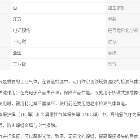
否
加工定制
江苏
包装
电话预约
是否危险化学品
不助燃
贮存
全国
等级
工业级
氩气
气是重要的工业气体，在管道检漏中，可用作空调领域氦漏仪的检漏气体
关键作用；在光电子产品生产里，保障产品性能。液氦用于核磁共振成像仪的
使用时，需用特定减压器减压，使用前还要用肥皂水检漏气体管道。
体保护焊（TIG焊）和金属惰性气体保护焊（MIG焊）中，高纯氩气作
层，防止焊缝金属与空气接触。
气进行焊接，可以获得光滑、致密、无氧化的焊缝，提高焊接接头的强度