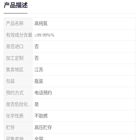
产品描述
产品名称
高纯氩
有效成分含量
≥99.99%%
是否进口
否
加工定制
否
售卖地区
江苏
包装
瓶装
预约方式
电话预约
是否危险化学品
是
化学性质
不助燃
贮存
高压贮存
可售卖地
全国