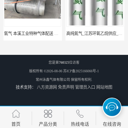
高纯氮气_江苏环氧乙烷供应_泳鑫气体
高纯氦气_盐城环氧乙烷配送_泳鑫气体
您是第
760325
位访客
版权所有 ©2026-08-06
苏ICP备2025166066号-1
常州泳鑫气体有限公司
保留所有权利.
技术支持：
八方资源网
免责声明
管理员入口
网站地图
工业气体_无锡环氧乙烷供应_泳鑫气体
江苏环氧乙烷配送_工业气体
首页
产品分类
热线电话
在线咨询