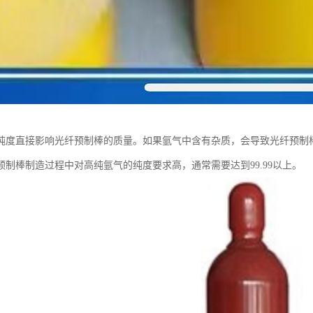
纯度直接影响光纤预制棒的质量。如果氩气中含有杂质，会导致光纤预制
预制棒制造过程中对高纯氩气的纯度要求高，通常需要达到99.99以上。