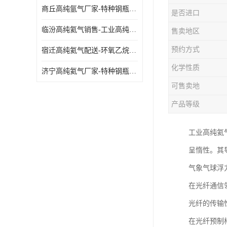
商丘高纯氩气厂家-特种钢瓶年检配件销售
是否进口
临汾高纯氦气销售-工业高纯氦气
售卖地区
预约方式
宿迁高纯氦气配送-环氧乙烷灭菌剂
化学性质
济宁高纯氦气厂家-特种钢瓶年检配件销售
可售卖地
产品等级
工业高纯氦
呈惰性。其
气象气球浮
在光纤通信
光纤的传输
在光纤预制