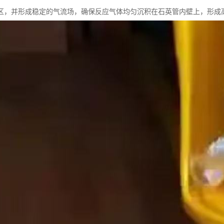
区，并形成稳定的气流场，确保反应气体均匀沉积在石英管内壁上，形成