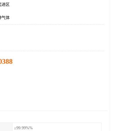
武进区
种气体
0388
≥99.99%%