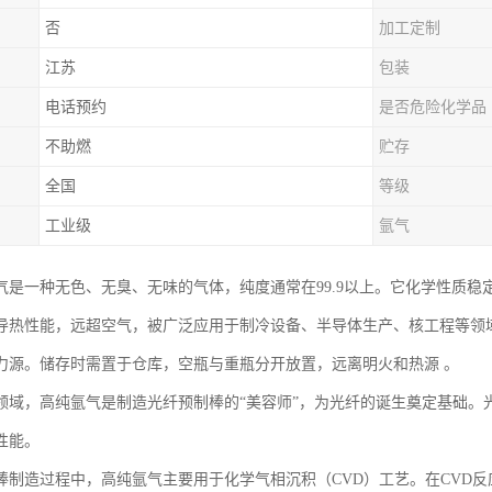
否
加工定制
江苏
包装
电话预约
是否危险化学品
不助燃
贮存
全国
等级
工业级
氩气
气是一种无色、无臭、无味的气体，纯度通常在99.9以上。它化学性质
导热性能，远超空气，被广泛应用于制冷设备、半导体生产、核工程等领
力源。储存时需置于仓库，空瓶与重瓶分开放置，远离明火和热源 。
领域，高纯氩气是制造光纤预制棒的“美容师”，为光纤的诞生奠定基础。
性能。
棒制造过程中，高纯氩气主要用于化学气相沉积（CVD）工艺。在CVD