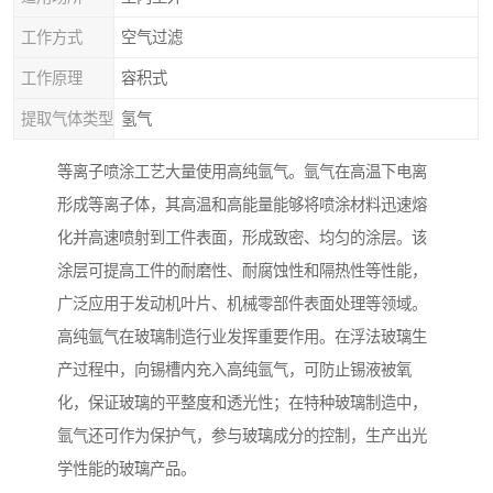
工作方式
空气过滤
工作原理
容积式
提取气体类型
氢气
等离子喷涂工艺大量使用高纯氩气。氩气在高温下电离
形成等离子体，其高温和高能量能够将喷涂材料迅速熔
化并高速喷射到工件表面，形成致密、均匀的涂层。该
涂层可提高工件的耐磨性、耐腐蚀性和隔热性等性能，
广泛应用于发动机叶片、机械零部件表面处理等领域。​
高纯氩气在玻璃制造行业发挥重要作用。在浮法玻璃生
产过程中，向锡槽内充入高纯氩气，可防止锡液被氧
化，保证玻璃的平整度和透光性；在特种玻璃制造中，
氩气还可作为保护气，参与玻璃成分的控制，生产出光
学性能的玻璃产品。​