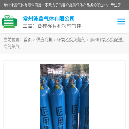
常州泳鑫气体有限公司是一家致力于为客户提供气体产品务的领企业。专注于环氧乙烷剂、环氧乙烷、高纯气体以及稀有和特种气体的研发、生产、销售和配送，产品广泛应用于医疗、电子、科研、化工、食品等多个领域。主要产品有：环氧乙烷灭菌剂，环氧乙烷，高纯氩，氮，氪，氙，氖，氘，笑，氦，氢，氧等各种稀有和特种气体。
常州泳鑫气体有限公司
主营：各种稀有和特种气体
当前位置：
首页
>
供应商机
>
环氧乙烷灭菌剂
> 泰州环氧乙烷配送_
高纯氩气
高纯氦气
特种气体
环氧乙烷灭菌剂
高纯氩气
高纯氮气