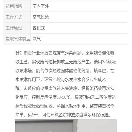
适用场所
室内室外
工作方式
空气过滤
工作原理
容积式
提取气体类型
氢气
针对消毒行业环氧乙烷废气污染问题，采用耦合催化吸
收工艺，实现废气达标排放且无废液产生。选用2-6级吸
收喷淋塔，废气依次通过固体酸催化剂层、填料层，在
水喷淋作用下，环氧乙烷与水发生水合反应生成乙二
醇。未反应的少量废气进入集液箱，经折流挡板再次催
化反应，控制反应温度30-50℃。集液箱内乙二醇浓度达
标后经减压蒸馏回收，蒸馏水循环利用，整套装置操作
简单、运行*，可使环氧乙烷排放浓度满足环保标准。