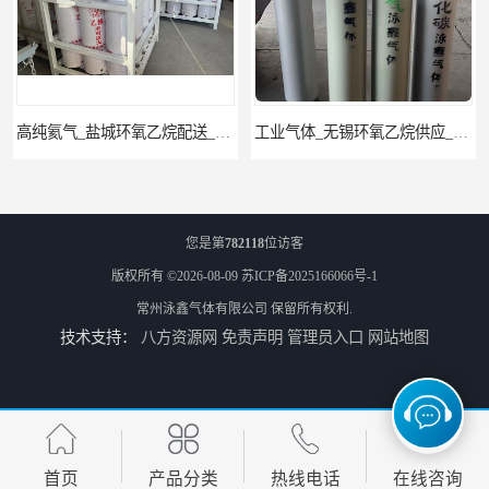
高纯氦气_盐城环氧乙烷配送_泳鑫气体
工业气体_无锡环氧乙烷供应_泳鑫气体
您是第
782118
位访客
版权所有 ©2026-08-09
苏ICP备2025166066号-1
常州泳鑫气体有限公司
保留所有权利.
技术支持：
八方资源网
免责声明
管理员入口
网站地图
江苏环氧乙烷配送_工业气体
江苏环氧乙烷厂家_高纯氩气
首页
产品分类
热线电话
在线咨询