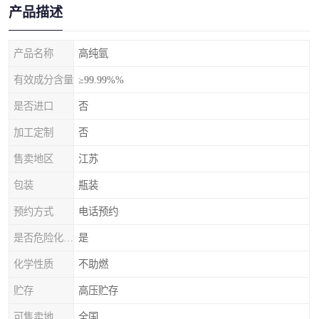
产品描述
产品名称
高纯氩
有效成分含量
≥99.99%%
是否进口
否
加工定制
否
售卖地区
江苏
包装
瓶装
预约方式
电话预约
是否危险化学品
是
化学性质
不助燃
贮存
高压贮存
可售卖地
全国