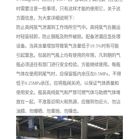
时需要注意一些事项，只有这样才能的使用它，关于这
方面信息，为大家详细说明下：
防止高纯氩气泄漏到工作场所空气中。高纯氩气在搬运
时轻装轻卸，防止钢瓶及附件破损。配备泄漏应急处理
设备。当其含量增加导致氧气含量低于19.5%时有可能
引起窒息。包装的气瓶上均有使用的年限，凡到期的气
瓶必须送往有部门进行安全检验，方能继续使用。每瓶
气体在使用到尾气时，应保留瓶内余压在0.5MPa，不得
低于0.25MPa余压，应将瓶阀关闭，以保证气体质量和
使用安全。瓶装高纯氩气和严禁可燃气体与助燃气体堆
放在一起，不准靠近明火和热源，应做到勿近火、勿沾
油腊、勿爆晒、勿重抛、勿撞击。