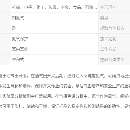
机械、电子、化工、玻璃、冶金、食品、石油、电力等行业领域
外形尺寸
制氮气
类型
制
是
提取气体状态
氮气保护
加工定制
室内室外
工作方式
容积式
提取气体类型
用于油气田开采。在油气田开采后期，通过注入高纯度氮气，可维持地层
中发生氧化和爆炸，保障开采作业的安全，是油气田增产和安全生产的重要
在实验室分析检测中广泛应用。在气相色谱分析中，氮气作为载气，能够
气可用于吹扫、浓缩和干燥，保证样品的稳定性和检测结果的准确性，是