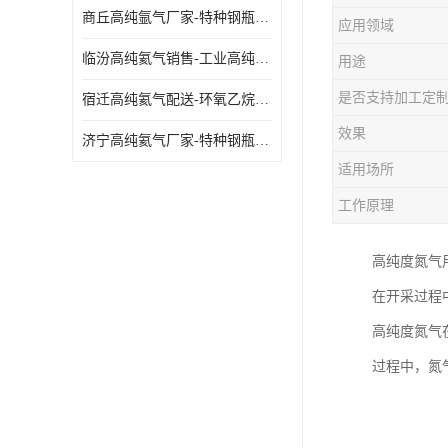
商丘高纯氩气厂家-特种钢瓶年检配件销售
应用领域
临汾高纯氦气销售-工业高纯氦气
用途
是否支持加工定
宿迁高纯氦气配送-环氧乙烷灭菌剂
效果
济宁高纯氦气厂家-特种钢瓶年检配件销售
适用场所
工作原理
高纯度氮气
在开采过程
高纯度氮气
过程中，氮