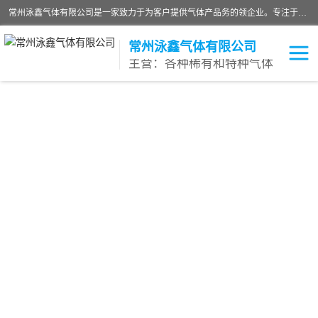
常州泳鑫气体有限公司是一家致力于为客户提供气体产品务的领企业。专注于环氧乙烷剂、环氧乙烷、高纯气体以及稀有和特种气体的研发、生产、销售和配送，产品广泛应用于医疗、电子、科研、化工、食品等多个领域。主要产品有：环氧乙烷灭菌剂，环氧乙烷，高纯氩，氮，氪，氙，氖，氘，笑，氦，氢，氧等各种稀有和特种气体。
常州泳鑫气体有限公司
主营：各种稀有和特种气体