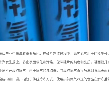
光伏产业中扮演着重要角色。在硅片制造过程中，高纯氮气用于硅棒生长
水汽发生反应，防止表面氧化和污染，保障硅片的纯度和品质，进而提升光
业离不开高纯氮气。由于氮气的沸点低，当高纯氮气直接喷淋到食品表面
胞结构和口感。相较于传统冷冻方式，使用高纯氮气冷冻的食品在解冻后能