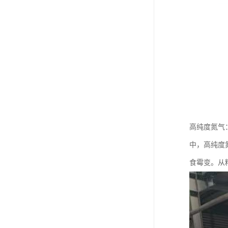
高纯度氮气
中，高纯度
食霉变。从