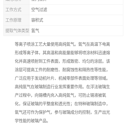
工作方式
空气过滤
工作原理
容积式
提取气体类型
氢气
等离子喷涂工艺大量使用高纯氩气。氩气在高温下电离
形成等离子体，其高温和高能量能够将喷涂材料迅速熔
化并高速喷射到工件表面，形成致密、均匀的涂层。该
涂层可提高工件的耐磨性、耐腐蚀性和隔热性等性能，
广泛应用于发动机叶片、机械零部件表面处理等领域。​
高纯氩气在玻璃制造行业发挥重要作用。在浮法玻璃生
产过程中，向锡槽内充入高纯氩气，可防止锡液被氧
化，保证玻璃的平整度和透光性；在特种玻璃制造中，
氩气还可作为保护气，参与玻璃成分的控制，生产出光
学性能的玻璃产品。​