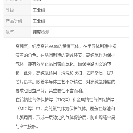
等级
工业级
产品等级
工业级
氩气
纯度检测
高纯氩，纯度高达99.99的稀有气体，在半导体制造中扮
演着的角色。在晶圆制造的刻蚀环节，高纯氩作为保护
气体，能有效防止晶圆表面氧化，确保电路图案的转
移。此外，高纯氩还用于清洗和吹扫，去除杂质，提升
芯片良率。随着半导体工艺不断精进，对高纯氩纯度的
要求也日益严苛，其重要性不言而喻。
在钨惰性气体保护焊（TIG焊）和金属惰性气体保护焊
（MIG焊）中，高纯氩气作为保护气体，覆盖在熔池和
电弧周围，形成一层稳定的气体保护层，防止焊缝金属
与空气接触。