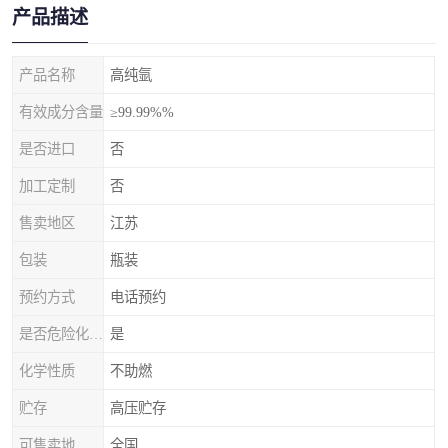
产品描述
产品名称
高纯氩
有效成分含量
≥99.99%%
是否进口
否
加工定制
否
售卖地区
江苏
包装
瓶装
预约方式
电话预约
是否危险化学品
是
化学性质
不助燃
贮存
高压贮存
可售卖地
全国