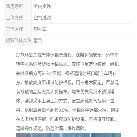
适用场所
室内室外
工作方式
空气过滤
工作原理
容积式
提取气体类型
氢气
规范环氧乙烷气体运输全流程，保障运输安全。运输车
辆需张贴危险货物运输标志，安装卫星定位装置，经机
关批准后方可进入*区域。钢瓶运输时瓶口朝向车辆右
方，堆放高度不超过防护栏板，用三角木固定，严禁混
装抵触物品及无关人员搭车。罐车优先采用不锈钢罐
体，装卸采用上装上卸方式，配置高纯氮气瓶用于置
换，氮封氧含量不超过0.5%。运输途中远离火种，避免
在人多地段停留，配备应急防护设备，严格遵守装卸、
运输操作规范，防范泄漏、爆炸风险。