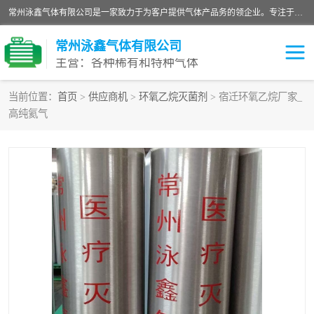
常州泳鑫气体有限公司是一家致力于为客户提供气体产品务的领企业。专注于环氧乙烷剂、环氧乙烷、高纯气体以及稀有和特种气体的研发、生产、销售和配送，产品广泛应用于医疗、电子、科研、化工、食品等多个领域。主要产品有：环氧乙烷灭菌剂，环氧乙烷，高纯氩，氮，氪，氙，氖，氘，笑，氦，氢，氧等各种稀有和特种气体。
常州泳鑫气体有限公司
主营：各种稀有和特种气体
当前位置：
首页
>
供应商机
>
环氧乙烷灭菌剂
> 宿迁环氧乙烷厂家_
高纯氦气
高纯氦气
特种气体
环氧乙烷灭菌剂
高纯氩气
高纯氮气