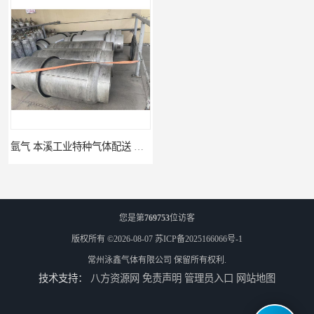
氩气 本溪工业特种气体配送 工业气体
高纯氮气_江苏环氧乙烷供应_泳鑫气体
您是第
769753
位访客
版权所有 ©2026-08-07
苏ICP备2025166066号-1
常州泳鑫气体有限公司
保留所有权利.
技术支持：
八方资源网
免责声明
管理员入口
网站地图