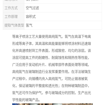
工作方式
空气过滤
工作原理
容积式
提取气体类型
氢气
等离子喷涂工艺大量使用高纯氩气。氩气在高温下电离
形成等离子体，其高温和高能量能够将喷涂材料迅速熔
化并高速喷射到工件表面，形成致密、均匀的涂层。该
涂层可提高工件的耐磨性、耐腐蚀性和隔热性等性能，
广泛应用于发动机叶片、机械零部件表面处理等领域。​
高纯氩气在玻璃制造行业发挥重要作用。在浮法玻璃生
产过程中，向锡槽内充入高纯氩气，可防止锡液被氧
化，保证玻璃的平整度和透光性；在特种玻璃制造中，
氩气还可作为保护气，参与玻璃成分的控制，生产出光
学性能的玻璃产品。​