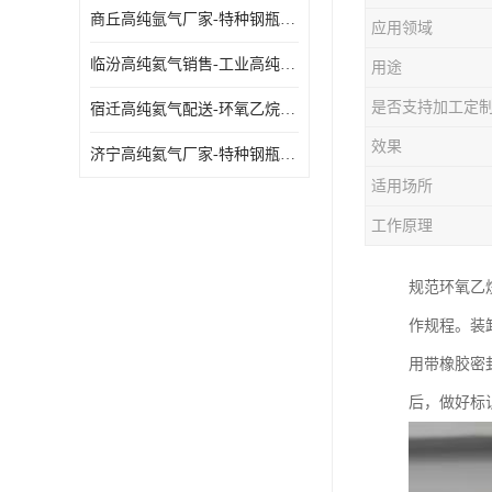
商丘高纯氩气厂家-特种钢瓶年检配件销售
应用领域
临汾高纯氦气销售-工业高纯氦气
用途
是否支持加工定
宿迁高纯氦气配送-环氧乙烷灭菌剂
效果
济宁高纯氦气厂家-特种钢瓶年检配件销售
适用场所
工作原理
规范环氧乙
作规程。装
用带橡胶密
后，做好标