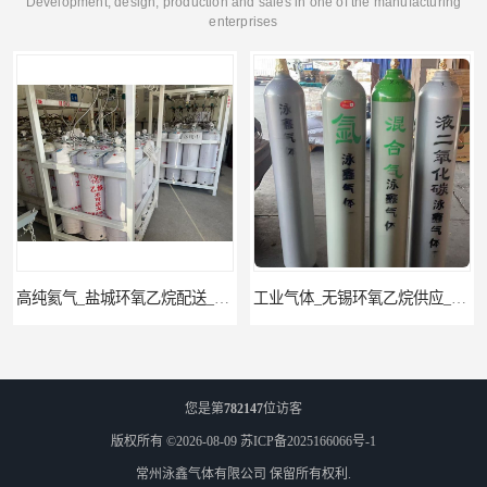
Development, design, production and sales in one of the manufacturing
enterprises
工业气体_无锡环氧乙烷供应_泳鑫气体
江苏环氧乙烷配送_工业气体
您是第
782147
位访客
版权所有 ©2026-08-09
苏ICP备2025166066号-1
常州泳鑫气体有限公司
保留所有权利.