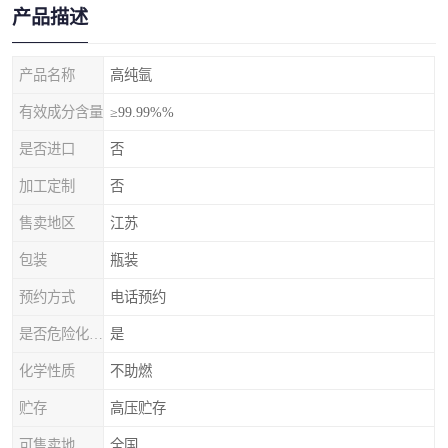
产品描述
产品名称
高纯氩
有效成分含量
≥99.99%%
是否进口
否
加工定制
否
售卖地区
江苏
包装
瓶装
预约方式
电话预约
是否危险化学品
是
化学性质
不助燃
贮存
高压贮存
可售卖地
全国