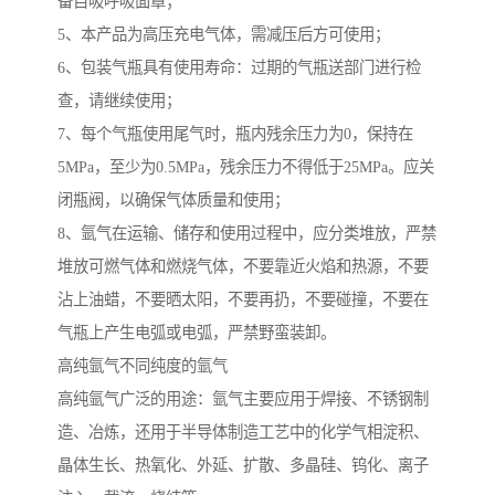
备自吸呼吸面罩；
5、本产品为高压充电气体，需减压后方可使用；
6、包装气瓶具有使用寿命：过期的气瓶送部门进行检
查，请继续使用；
7、每个气瓶使用尾气时，瓶内残余压力为0，保持在
5MPa，至少为0.5MPa，残余压力不得低于25MPa。应关
闭瓶阀，以确保气体质量和使用；
8、氩气在运输、储存和使用过程中，应分类堆放，严禁
堆放可燃气体和燃烧气体，不要靠近火焰和热源，不要
沾上油蜡，不要晒太阳，不要再扔，不要碰撞，不要在
气瓶上产生电弧或电弧，严禁野蛮装卸。
高纯氩气不同纯度的氩气
高纯氩气广泛的用途：氩气主要应用于焊接、不锈钢制
造、冶炼，还用于半导体制造工艺中的化学气相淀积、
晶体生长、热氧化、外延、扩散、多晶硅、钨化、离子