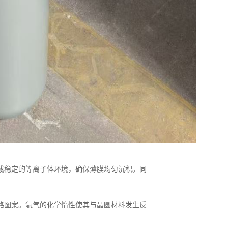
成稳定的等离子体环境，确保薄膜均匀沉积。同
路图案。氩气的化学惰性使其与晶圆材料发生反