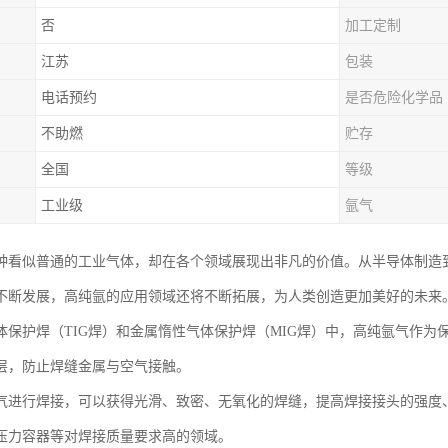
否
加工定制
江苏
包装
电话预约
是否危险化学品
不助燃
贮存
全国
等级
工业级
氩气
种看似普通的工业气体，却在各个领域展现出非凡的价值。从半导体制造
不断发展，高纯氩的应用领域还将不断拓展，为人类创造更加美好的未来
体保护焊（TIG焊）和金属惰性气体保护焊（MIG焊）中，高纯氩气作
层，防止焊缝金属与空气接触。
气进行焊接，可以获得光滑、致密、无氧化的焊缝，提高焊接接头的强度
压力容器等对焊接质量要求高的领域。