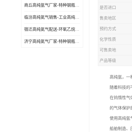
商丘高纯氩气厂家-特种钢瓶年检配件销售
是否进口
临汾高纯氦气销售-工业高纯氦气
售卖地区
预约方式
宿迁高纯氦气配送-环氧乙烷灭菌剂
化学性质
济宁高纯氦气厂家-特种钢瓶年检配件销售
可售卖地
产品等级
高纯氩，一
随着科技的
在钨惰性气
的气体保护
使用高纯氩
船舶制造、