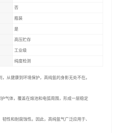
否
瓶装
是
高压贮存
工业级
纯度检测
到，从健康到环境保护，高纯氩的身影无处不在。
。
为保护气体，覆盖在熔池和电弧周围，形成一层稳定
、韧性和耐腐蚀性。因此，高纯氩气广泛应用于、