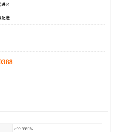
武进区
气配送
0388
≥99.99%%