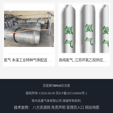
氩气 本溪工业特种气体配送 工业气体
高纯氮气_江苏环氧乙烷供应_泳鑫气体
您是第
780926
位访客
版权所有 ©2026-08-09
苏ICP备2025166066号-1
常州泳鑫气体有限公司
保留所有权利.
技术支持：
八方资源网
免责声明
管理员入口
网站地图