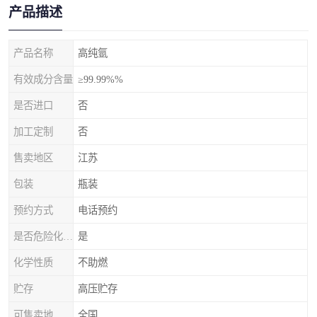
产品描述
产品名称
高纯氩
有效成分含量
≥99.99%%
是否进口
否
加工定制
否
售卖地区
江苏
包装
瓶装
预约方式
电话预约
是否危险化学品
是
化学性质
不助燃
贮存
高压贮存
可售卖地
全国