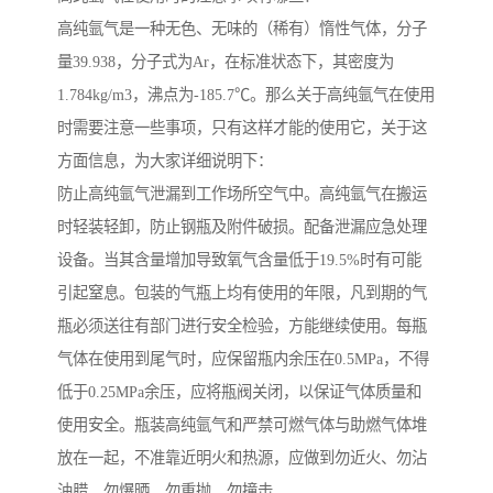
高纯氩气是一种无色、无味的（稀有）惰性气体，分子
量39.938，分子式为Ar，在标准状态下，其密度为
1.784kg/m3，沸点为-185.7℃。那么关于高纯氩气在使用
时需要注意一些事项，只有这样才能的使用它，关于这
方面信息，为大家详细说明下：
防止高纯氩气泄漏到工作场所空气中。高纯氩气在搬运
时轻装轻卸，防止钢瓶及附件破损。配备泄漏应急处理
设备。当其含量增加导致氧气含量低于19.5%时有可能
引起窒息。包装的气瓶上均有使用的年限，凡到期的气
瓶必须送往有部门进行安全检验，方能继续使用。每瓶
气体在使用到尾气时，应保留瓶内余压在0.5MPa，不得
低于0.25MPa余压，应将瓶阀关闭，以保证气体质量和
使用安全。瓶装高纯氩气和严禁可燃气体与助燃气体堆
放在一起，不准靠近明火和热源，应做到勿近火、勿沾
油腊、勿爆晒、勿重抛、勿撞击。