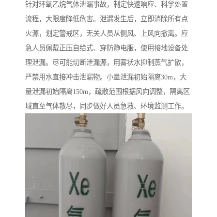
针对环氧乙烷气体泄漏事故，制定快速响应、科学处置
流程，大限度降低危害。泄漏发生后，立即消除所有点
火源，划定警戒区，无关人员从侧风、上风向撤离。应
急人员佩戴正压自给式、穿防静电服，使用接地设备处
理泄漏。尽可能切断泄漏源，用雾状水抑制蒸气扩散，
严禁用水直接冲击泄漏物。小量泄漏初始隔离30m，大
量泄漏初始隔离150m，疏散范围根据风向调整，隔离区
域直至气体散尽，同步做好人员急救、环境监测工作。