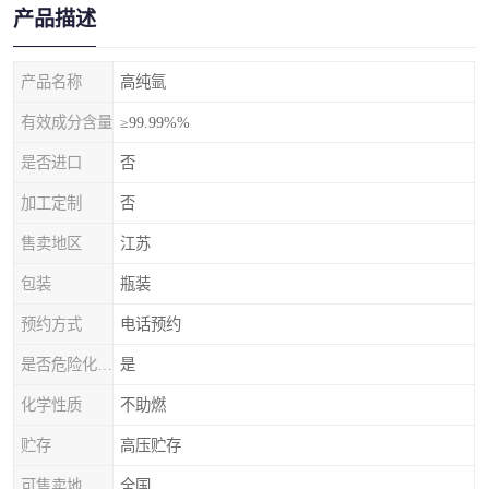
产品描述
产品名称
高纯氩
有效成分含量
≥99.99%%
是否进口
否
加工定制
否
售卖地区
江苏
包装
瓶装
预约方式
电话预约
是否危险化学品
是
化学性质
不助燃
贮存
高压贮存
可售卖地
全国