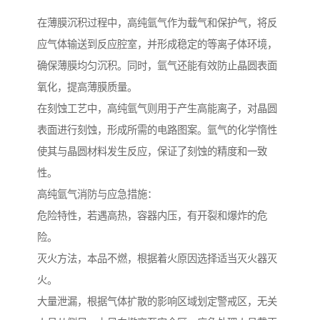
在薄膜沉积过程中，高纯氩气作为载气和保护气，将反
应气体输送到反应腔室，并形成稳定的等离子体环境，
确保薄膜均匀沉积。同时，氩气还能有效防止晶圆表面
氧化，提高薄膜质量。
在刻蚀工艺中，高纯氩气则用于产生高能离子，对晶圆
表面进行刻蚀，形成所需的电路图案。氩气的化学惰性
使其与晶圆材料发生反应，保证了刻蚀的精度和一致
性。
高纯氩气消防与应急措施：
危险特性，若遇高热，容器内压，有开裂和爆炸的危
险。
灭火方法，本品不燃，根据着火原因选择适当灭火器灭
火。
大量泄漏，根据气体扩散的影响区域划定警戒区，无关