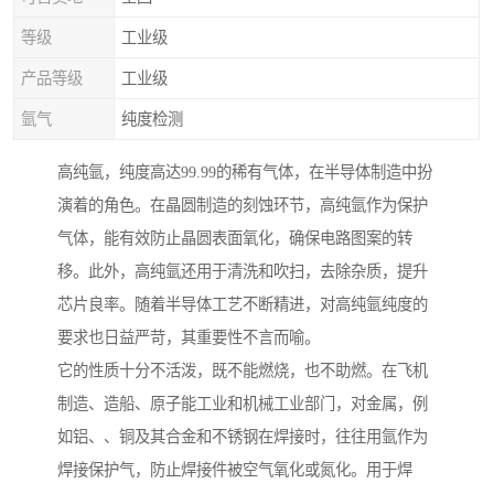
等级
工业级
产品等级
工业级
氩气
纯度检测
高纯氩，纯度高达99.99的稀有气体，在半导体制造中扮
演着的角色。在晶圆制造的刻蚀环节，高纯氩作为保护
气体，能有效防止晶圆表面氧化，确保电路图案的转
移。此外，高纯氩还用于清洗和吹扫，去除杂质，提升
芯片良率。随着半导体工艺不断精进，对高纯氩纯度的
要求也日益严苛，其重要性不言而喻。
它的性质十分不活泼，既不能燃烧，也不助燃。在飞机
制造、造船、原子能工业和机械工业部门，对金属，例
如铝、、铜及其合金和不锈钢在焊接时，往往用氩作为
焊接保护气，防止焊接件被空气氧化或氮化。用于焊