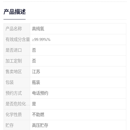
产品描述
产品名称
高纯氩
有效成分含量
≥99.99%%
是否进口
否
加工定制
否
售卖地区
江苏
包装
瓶装
预约方式
电话预约
是否危险化学品
是
化学性质
不助燃
贮存
高压贮存