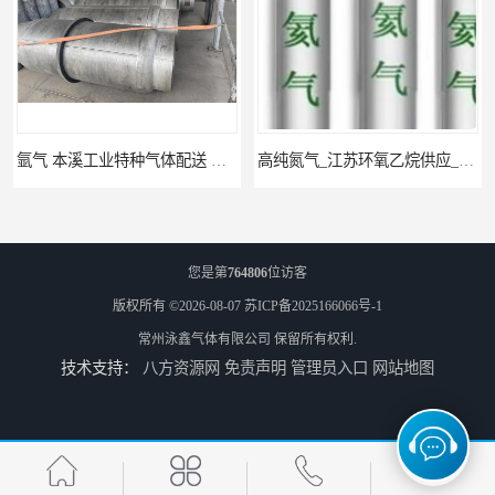
氩气 本溪工业特种气体配送 工业气体
高纯氮气_江苏环氧乙烷供应_泳鑫气体
您是第
764806
位访客
版权所有 ©2026-08-07
苏ICP备2025166066号-1
常州泳鑫气体有限公司
保留所有权利.
技术支持：
八方资源网
免责声明
管理员入口
网站地图
高纯氦气_盐城环氧乙烷配送_泳鑫气体
工业气体_无锡环氧乙烷供应_泳鑫气体