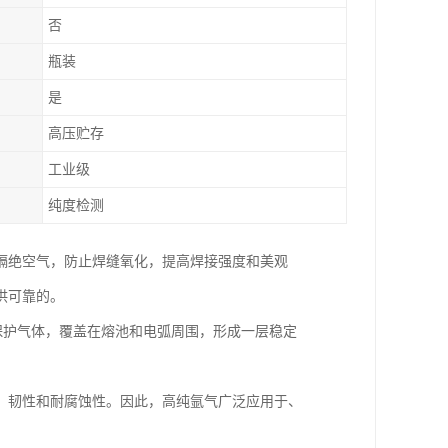
否
瓶装
是
高压贮存
工业级
纯度检测
隔绝空气，防止焊缝氧化，提高焊接强度和美观
供可靠的。
为保护气体，覆盖在熔池和电弧周围，形成一层稳定
、韧性和耐腐蚀性。因此，高纯氩气广泛应用于、