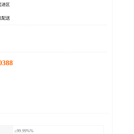
武进区
气配送
0388
≥99.99%%