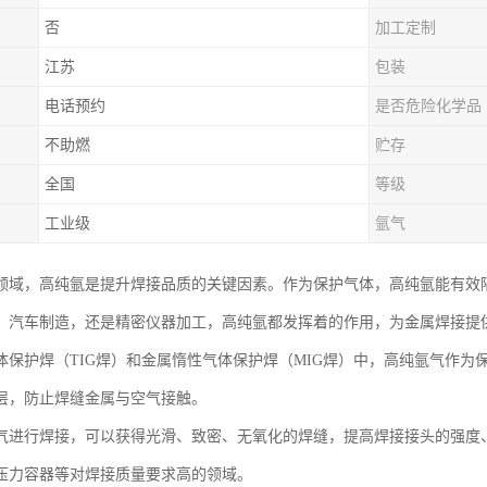
否
加工定制
江苏
包装
电话预约
是否危险化学品
不助燃
贮存
全国
等级
工业级
氩气
领域，高纯氩是提升焊接品质的关键因素。作为保护气体，高纯氩能有效
、汽车制造，还是精密仪器加工，高纯氩都发挥着的作用，为金属焊接提
体保护焊（TIG焊）和金属惰性气体保护焊（MIG焊）中，高纯氩气作
层，防止焊缝金属与空气接触。
气进行焊接，可以获得光滑、致密、无氧化的焊缝，提高焊接接头的强度
压力容器等对焊接质量要求高的领域。