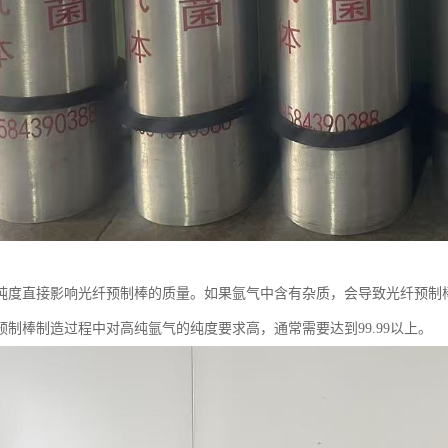
纯度直接影响光纤预制棒的质量。如果氩气中含有杂质，会导致光纤预制
预制棒制造过程中对高纯氩气的纯度要求高，通常需要达到99.99以上。