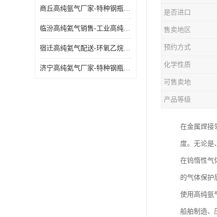
商丘高纯氩气厂家-特种钢瓶年检配件销售
是否进口
临汾高纯氦气销售-工业高纯氦气
售卖地区
预约方式
宿迁高纯氦气配送-环氧乙烷灭菌剂
化学性质
济宁高纯氦气厂家-特种钢瓶年检配件销售
可售卖地
产品等级
在金属焊接
度。无论是
在钨惰性气
的气体保护
使用高纯氩
船舶制造、