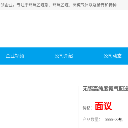
常州泳鑫气体有限公司是一家致力于为客户提供气体产品务的领企业。专注于环氧乙烷剂、环氧乙烷、高纯气体以及稀有和特种气体的研发、生产、销售和配送，产品广泛应用于医疗、电子、科研、化工、食品等多个领域。主要产品有：环氧乙烷灭菌剂，环氧乙烷，高纯氩，氮，氪，氙，氖，氘，笑，氦，氢，氧等各种稀有和特种气体。
企业视频
公司介绍
公司动态
无锡高纯度氮气配送
面议
价格：
产品数量：
9999.00瓶