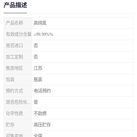
产品描述
产品名称
高纯氩
有效成分含量
≥99.99%%
是否进口
否
加工定制
否
售卖地区
江苏
包装
瓶装
预约方式
电话预约
是否危险化学品
是
化学性质
不助燃
贮存
高压贮存
可售卖地
全国