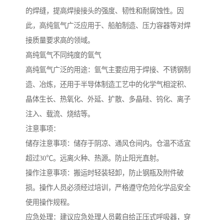
的焊缝，提高焊接接头的强度、韧性和耐腐蚀性。因
此，高纯氩气广泛应用于、船舶制造、压力容器等对焊
接质量要求高的领域。
高纯氩气不同纯度的氩气
高纯氩气广泛的用途：氩气主要应用于焊接、不锈钢制
造、冶炼，还用于半导体制造工艺中的化学气相淀积、
晶体生长、热氧化、外延、扩散、多晶硅、钨化、离子
注入、载流、烧结等。
注意事项：
储存注意事项：储存于阴凉、通风仓间内。仓温不适宜
超过30℃。远离火种、热源。防止阳光直射。
操作注意事项：搬运时轻装轻卸，防止钢瓶及附件破
损。操作人员必须经过培训，严格遵守危险化学品安全
使用操作规程。
应急处理：建议应急处理人员戴自给正压式呼吸器，穿